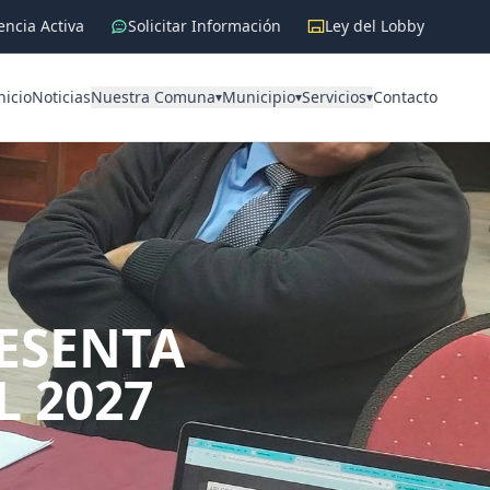
ncia Activa
Solicitar Información
Ley del Lobby
nicio
Noticias
Nuestra Comuna
Municipio
Servicios
Contacto
▾
▾
▾
RESENTA
L 2027