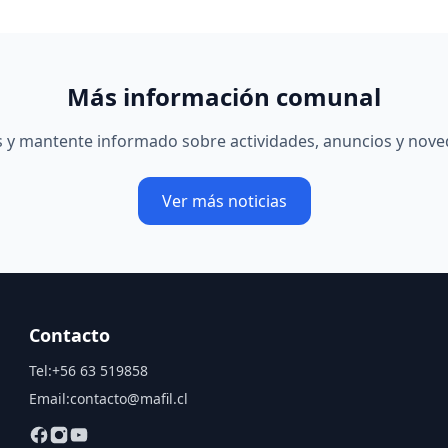
Más información comunal
as y mantente informado sobre actividades, anuncios y nov
Ver más noticias
Contacto
Tel:
+56 63 519858
Email:
contacto@mafil.cl